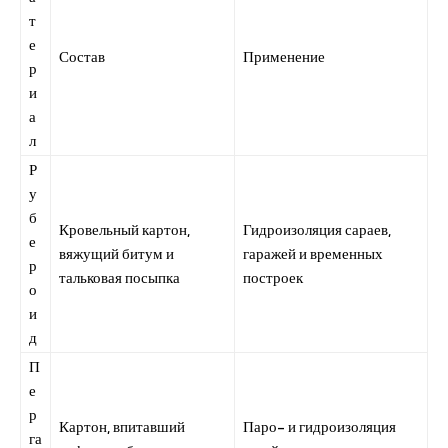
т
е
Состав
Применение
р
и
а
л
Р
у
б
Кровельный картон,
Гидроизоляция сараев,
е
вяжущий битум и
гаражей и временных
р
тальковая посыпка
построек
о
и
д
П
е
р
Картон, впитавший
Паро- и гидроизоляция
га