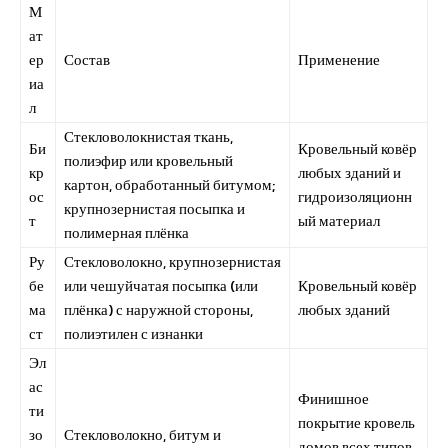
М
ат
ер
Состав
Применение
иа
л
Стекловолокнистая ткань,
Би
Кровельный ковёр
полиэфир или кровельный
кр
любых зданий и
картон, обработанный битумом;
ос
гидроизоляционн
крупнозернистая посыпка и
т
ый материал
полимерная плёнка
Ру
Стекловолокно, крупнозернистая
бе
или чешуйчатая посыпка (или
Кровельный ковёр
ма
плёнка) с наружной стороны,
любых зданий
ст
полиэтилен с изнанки
Эл
ас
Финишное
ти
покрытие кровель
зо
Стекловолокно, битум и
домов всех типов,