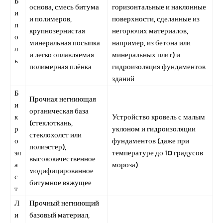
Б
основа, смесь битума
горизонтальные и наклонные
и
и полимеров,
поверхности, сделанные из
п
крупнозернистая
негорючих материалов,
о
минеральная посыпка
например, из бетона или
л
и легко оплавляемая
минеральных плит) и
ь
полимерная плёнка
гидроизоляция фундаментов
зданий
Б
Прочная негниющая
и
органическая база
к
Устройство кровель с малым
(стеклоткань,
р
уклоном и гидроизоляции
стеклохолст или
о
фундаментов (даже при
полиэстер),
эл
температуре до 10 градусов
высококачественное
а
мороза)
модифицированное
с
битумное вяжущее
т
Л
Прочный негниющий
и
базовый материал,