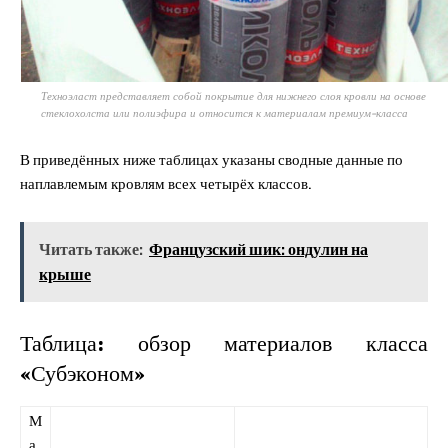
Техноэласт представляет собой покрытие для нижнего слоя кровли на основе
стеклохолста или полиэфира и относится к материалам премиум-класса
В приведённых ниже таблицах указаны сводные данные по
наплавлемым кровлям всех четырёх классов.
Читать также:
Французский шик: ондулин на
крыше
Таблица: обзор материалов класса
«Субэконом»
М
а