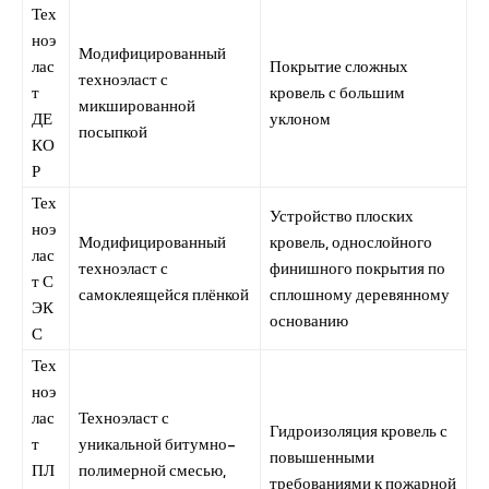
Тех
ноэ
Модифицированный
лас
Покрытие сложных
техноэласт с
т
кровель с большим
микшированной
ДЕ
уклоном
посыпкой
КО
Р
Тех
Устройство плоских
ноэ
Модифицированный
кровель, однослойного
лас
техноэласт с
финишного покрытия по
т С
самоклеящейся плёнкой
сплошному деревянному
ЭК
основанию
С
Тех
ноэ
лас
Техноэласт с
Гидроизоляция кровель с
т
уникальной битумно-
повышенными
ПЛ
полимерной смесью,
требованиями к пожарной