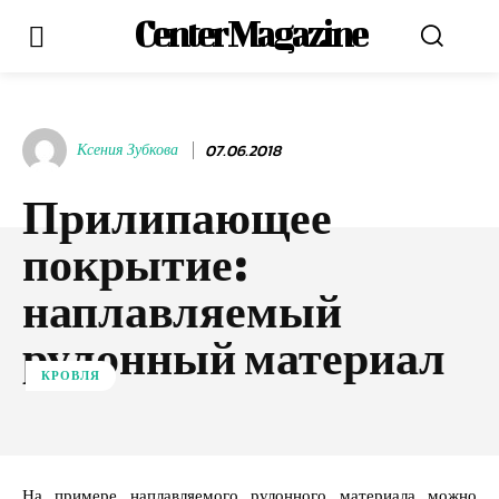
Center Magazine
Ксения Зубкова
07.06.2018
Прилипающее
покрытие:
наплавляемый
рулонный материал
КРОВЛЯ
На примере наплавляемого рулонного материала можно