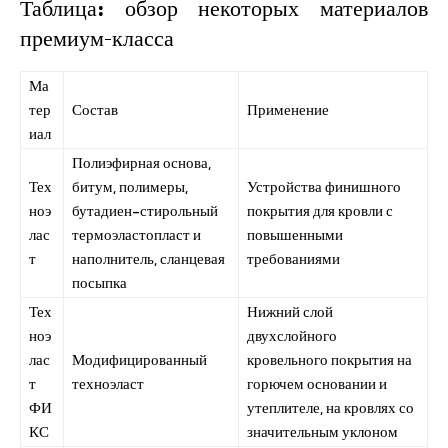
Таблица: обзор некоторых материалов
премиум-класса
Ма
тер
Состав
Применение
иал
Полиэфирная основа,
Тех
битум, полимеры,
Устройства финишного
ноэ
бутадиен-стирольный
покрытия для кровли с
лас
термоэластопласт и
повышенными
т
наполнитель, сланцевая
требованиями
посыпка
Тех
Нижний слой
ноэ
двухслойного
лас
Модифицированный
кровельного покрытия на
т
техноэласт
горючем основании и
ФИ
утеплителе, на кровлях со
КС
значительным уклоном