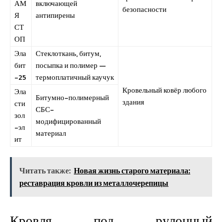
АМ
включающей
безопасности
Я
антипирены
СТ
ОП
Эла
Стеклоткань, битум,
бит
посыпка и полимер —
-25
термоплатичный каучук
Кровельный ковёр любого
Эла
Битумно-полимерный
здания
сти
СБС-
зол
модифицированный
-эл
материал
ит
Читать также:
Новая жизнь старого материала:
реставрация кровли из металлочерепицы
Кровля под рулонный