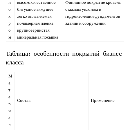
н
высококачественное
Финишное покрытие кровель
о
битумное вяжущее,
с малым уклоном и
к
легко оплавляемая
гидроизоляции фундаментов
р
полимерная плёнка,
зданий и сооружений
о
крупнозернистая
м
минеральная посыпка
Таблица: особенности покрытий бизнес-
класса
М
а
т
е
Состав
Применение
р
и
а
л