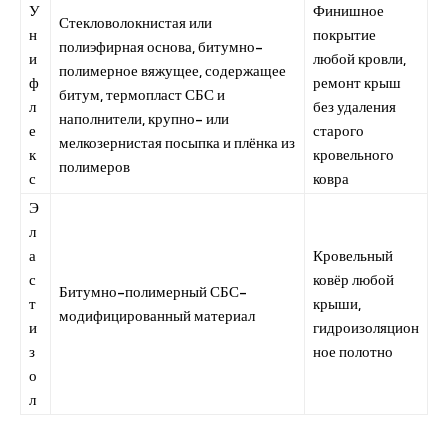
У
Финишное
Стекловолокнистая или
н
покрытие
полиэфирная основа, битумно-
и
любой кровли,
полимерное вяжущее, содержащее
ф
ремонт крыш
битум, термопласт СБС и
л
без удаления
наполнители, крупно- или
е
старого
мелкозернистая посыпка и плёнка из
к
кровельного
полимеров
с
ковра
Э
л
а
Кровельный
с
ковёр любой
Битумно-полимерный СБС-
т
крыши,
модифицированный материал
и
гидроизоляцион
з
ное полотно
о
л