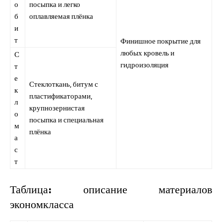
о
посыпка и легко
б
оплавляемая плёнка
и
т
Финишное покрытие для
любых кровель и
С
гидроизоляция
т
е
Стеклоткань, битум с
к
пластификаторами,
л
крупнозернистая
о
посыпка и специальная
м
плёнка
а
с
т
Таблица: описание материалов
экономкласса