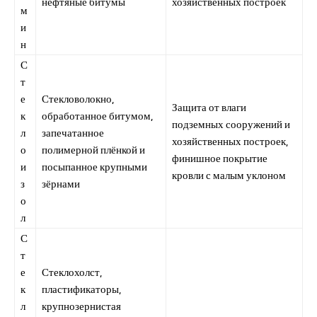
нефтяные битумы
хозяйственных построек
м
и
н
С
т
е
Стекловолокно,
Защита от влаги
к
обработанное битумом,
подземных сооружений и
л
запечатанное
хозяйственных построек,
о
полимерной плёнкой и
финишное покрытие
и
посыпанное крупными
кровли с малым уклоном
з
зёрнами
о
л
С
т
е
Стеклохолст,
к
пластификаторы,
л
крупнозернистая