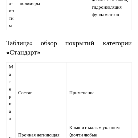
л-
полимеры
гидроизоляция
оп
фундаментов
ти
м
Таблица: обзор покрытий категории
«Стандарт»
М
а
т
е
Состав
Применение
р
и
а
л
Крыши с малым уклоном
Прочная негниющая
(почти любые