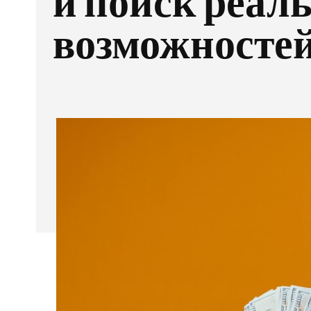
и поиск реал
возможносте