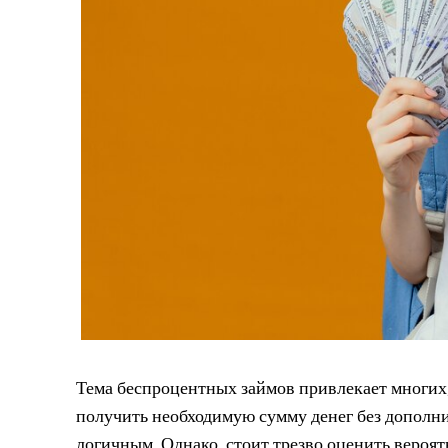
Тема беспроцентных займов привлекает многих
получить необходимую сумму денег без дополн
логичным. Однако, стоит трезво оценить вероя