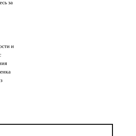
есь за
ости и
с
ния
ценка
з