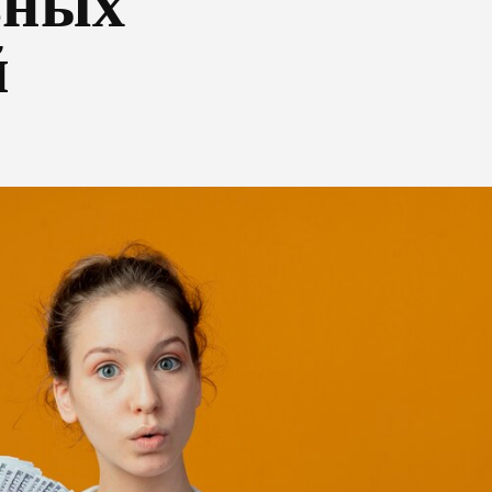
ьных
й