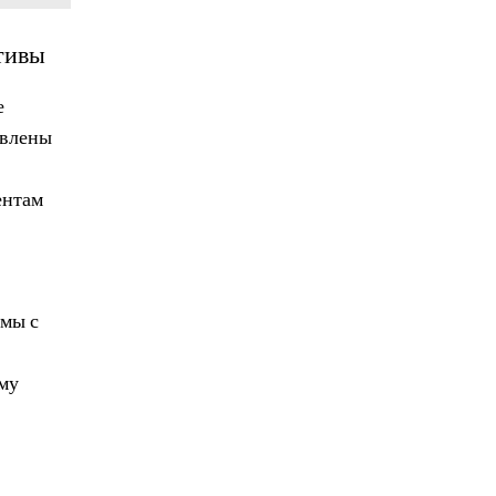
тивы
е
авлены
ентам
ймы с
ому