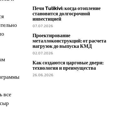
Печи Tulikivi: когда отопление
становится долгосрочной
ся
инвестицией
ательно
07.07.2026
по
Проектирование
металлоконструкций: от расчета
нагрузок до выпуска КМД
02.07.2026
ым
Как создаются царговые двери:
технология и преимущества
26.06.2026
рограммы
ь все
 сыр