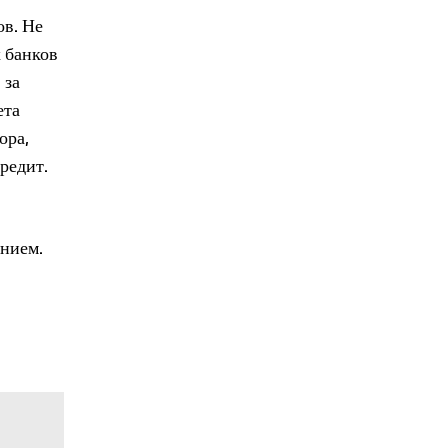
ов. Не
 банков
 за
ета
ора,
редит.
нием.