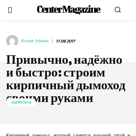
Center Magazine
Ксения Зубкова
17.08.2017
Привычно, надёжно
и быстро: строим
кирпичный дымоход
своими руками
ДЫМОХОД
Кирпичный дымоход, который славится хорошей тягой и