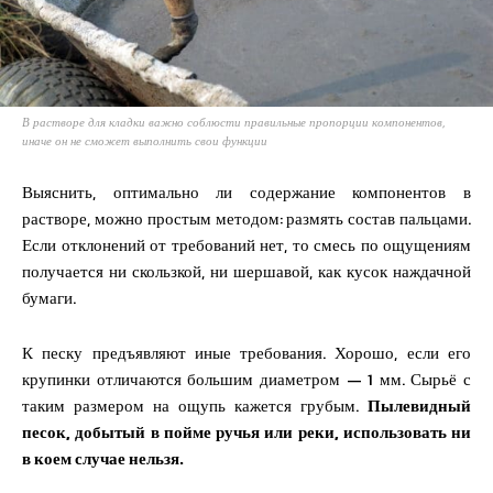
В растворе для кладки важно соблюсти правильные пропорции компонентов,
иначе он не сможет выполнить свои функции
Выяснить, оптимально ли содержание компонентов в
растворе, можно простым методом: размять состав пальцами.
Если отклонений от требований нет, то смесь по ощущениям
получается ни скользкой, ни шершавой, как кусок наждачной
бумаги.
К песку предъявляют иные требования. Хорошо, если его
крупинки отличаются большим диаметром — 1 мм. Сырьё с
таким размером на ощупь кажется грубым.
Пылевидный
песок, добытый в пойме ручья или реки, использовать ни
в коем случае нельзя.