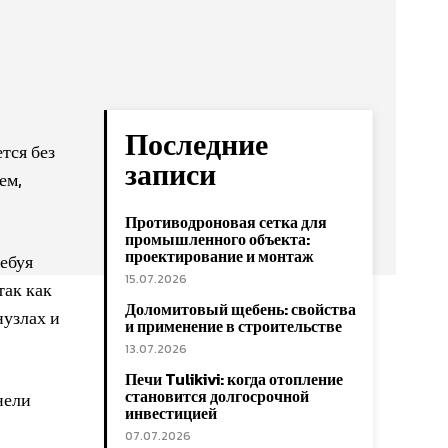
Последние
тся без
записи
ем,
Противодроновая сетка для
промышленного объекта:
проектирование и монтаж
ебуя
15.07.2026
так как
Доломитовый щебень: свойства
нузлах и
и применение в строительстве
13.07.2026
Печи Tulikivi: когда отопление
становится долгосрочной
нели
инвестицией
07.07.2026