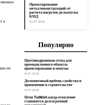
озможно
Проектирование
металлоконструкций: от
расчета нагрузок до выпуска
КМД
т к
02.07.2026
Популярно
Противодроновая сетка для
промышленного объекта:
ции не
проектирование и монтаж
15.07.2026
Доломитовый щебень: свойства и
применение в строительстве
13.07.2026
Печи Tulikivi: когда отопление
становится долгосрочной
пенала