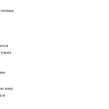
стетика
ется
 узких
ние
ую зону
а и