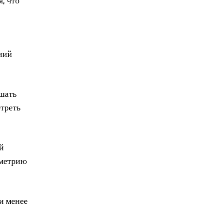
, что
ний
шать
отреть
й
ометрию
и менее