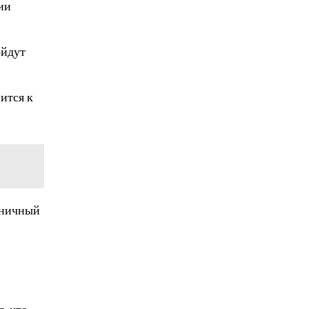
ии
ойдут
ится к
оничный