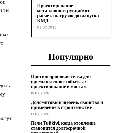
вои
Проектирование
ия и
металлоконструкций: от
расчета нагрузок до выпуска
КМД
02.07.2026
нных
те
Популярно
Противодроновая сетка для
промышленного объекта:
дить
проектирование и монтаж
ему
15.07.2026
Доломитовый щебень: свойства и
применение в строительстве
13.07.2026
могут
Печи Tulikivi: когда отопление
становится долгосрочной