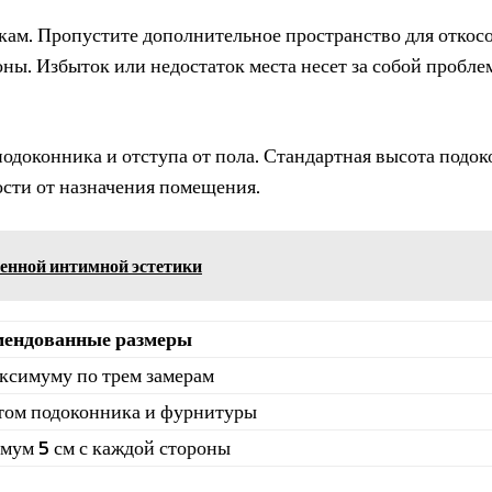
ам. Пропустите дополнительное пространство для откосо
роны. Избыток или недостаток места несет за собой пробл
одоконника и отступа от пола. Стандартная высота подо
ости от назначения помещения.
менной интимной эстетики
мендованные размеры
ксимуму по трем замерам
том подоконника и фурнитуры
ум 5 см с каждой стороны