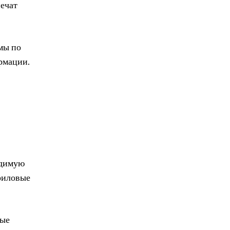
печат
мы по
рмации.
одимую
криловые
ные