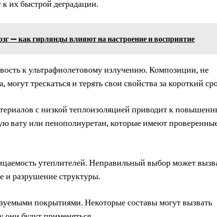
 к их быстрой деградации.
зг — как гирлянды влияют на настроение и восприятие
вость к ультрафиолетовому излучению. Композиции, не
 могут трескаться и терять свои свойства за короткий сро
атериалов с низкой теплоизоляцией приводит к повышен
ную вату или пенополиуретан, которые имеют проверенны
ицаемость утеплителей. Неправильный выбор может вызв
ие и разрушение структуры.
ьзуемыми покрытиями. Некоторые составы могут вызвать
у они будут применяться.