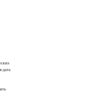
еских
я дата
ить