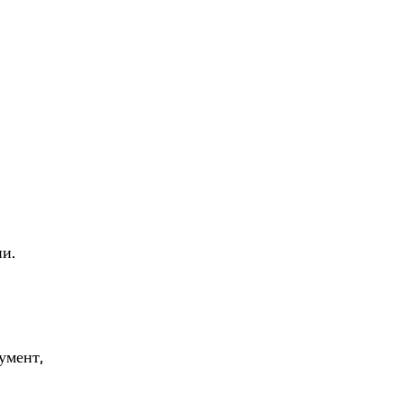
и.
умент,