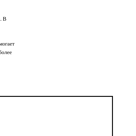
. В
могает
более