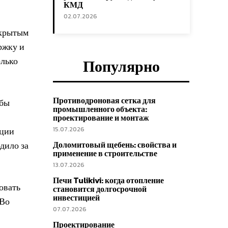
КМД
02.07.2026
скрытым
ржку и
олько
Популярно
Противодроновая сетка для
обы
промышленного объекта:
проектирование и монтаж
кции
15.07.2026
дило за
Доломитовый щебень: свойства и
применение в строительстве
13.07.2026
Печи Tulikivi: когда отопление
овать
становится долгосрочной
инвестицией
 Во
07.07.2026
Проектирование