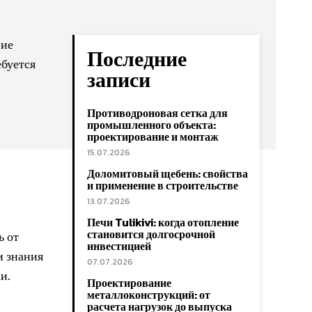
ние
Последние
ебуется
записи
Противодроновая сетка для
промышленного объекта:
проектирование и монтаж
15.07.2026
Доломитовый щебень: свойства
и применение в строительстве
13.07.2026
Печи Tulikivi: когда отопление
становится долгосрочной
ь от
инвестицией
и знания
07.07.2026
и.
Проектирование
металлоконструкций: от
расчета нагрузок до выпуска