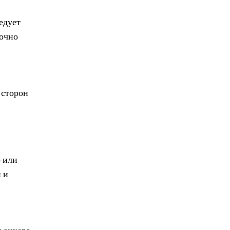
едует
точно
.
 сторон
р или
 и