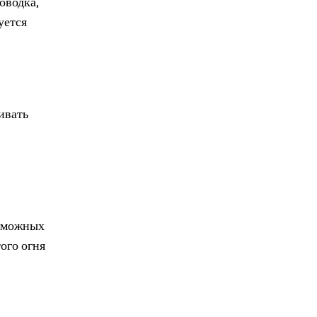
оводка,
уется
ивать
озможных
ого огня