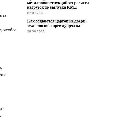
металлоконструкций: от расчета
нагрузок до выпуска КМД
02.07.2026
ыть
Как создаются царговые двери:
технология и преимущества
о, чтобы
26.06.2026
,
гих
ки
ь