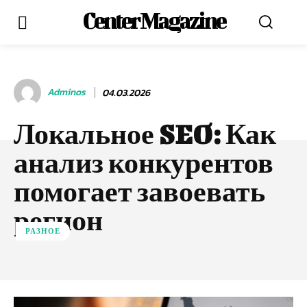
Center Magazine
Adminos
04.03.2026
Локальное SEO: Как
анализ конкурентов
помогает завоевать
регион
РАЗНОЕ