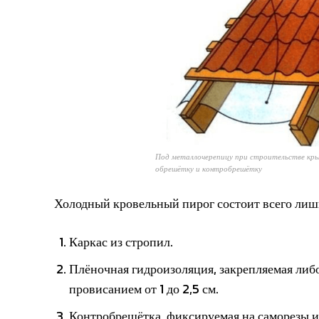
Под металлочерепицу при строительстве кры
обрешётку и контробрешётку
Холодный кровельный пирог состоит всего лишь
Каркас из стропил.
Плёночная гидроизоляция, закрепляемая либ
провисанием от 1 до 2,5 см.
Контробрешётка, фиксируемая на саморезы и