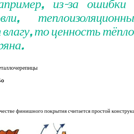
апример, из-за ошибки 
вли, теплоизоляционны
влагу, то ценность тёпл
ряна.
металлочерепицы
So
ачестве финишного покрытия считается простой конструк