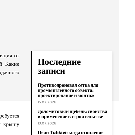
ляция от
Последние
й. Какие
записи
дачного
Противодроновая сетка для
промышленного объекта:
проектирование и монтаж
15.07.2026
Доломитовый щебень: свойства
ребуется
и применение в строительстве
м крышу
13.07.2026
Печи Tulikivi: когда отопление