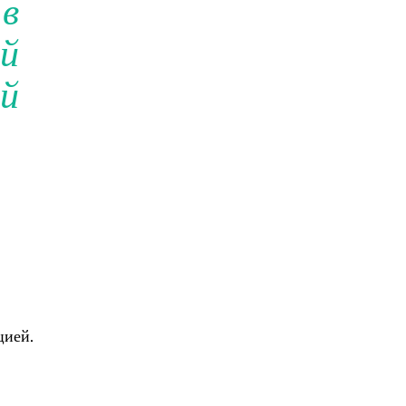
в
й
ой
цией.