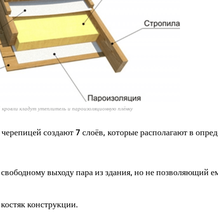
кровли кладут утеплитель и пароизоляционную плёнку
 черепицей создают 7 слоёв, которые располагают в опре
вободному выходу пара из здания, но не позволяющий е
костяк конструкции.