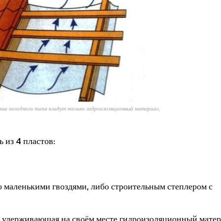
ши холодного типа кладут только гидроизоляционный материал,
 из 4 пластов:
о маленькими гвоздями, либо строительным степлером с
 удерживающая на своём месте гидроизоляционный матер