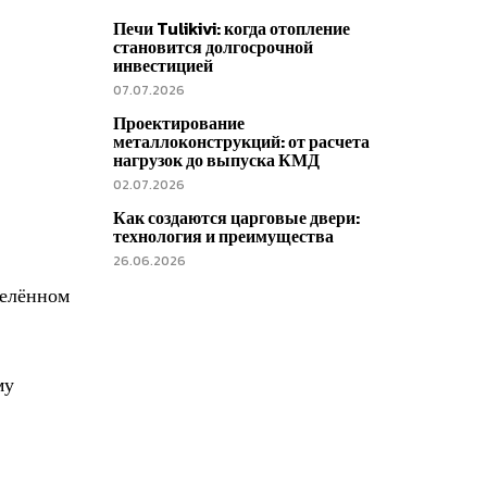
Печи Tulikivi: когда отопление
становится долгосрочной
инвестицией
07.07.2026
Проектирование
металлоконструкций: от расчета
нагрузок до выпуска КМД
02.07.2026
Как создаются царговые двери:
технология и преимущества
26.06.2026
делённом
му