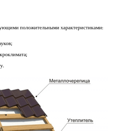
едующими положительными характеристиками:
уков;
икроклимата;
у.