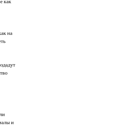
е как
как на
еть
оздадут
ство
али
иалы и