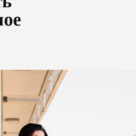
ть
ное