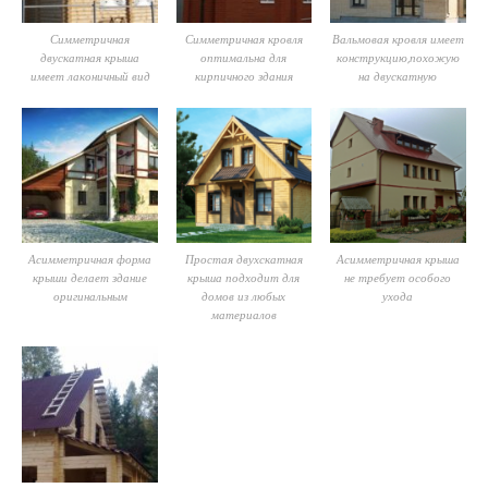
Симметричная
Симметричная кровля
Вальмовая кровля имеет
двускатная крыша
оптимальна для
конструкцию,похожую
имеет лаконичный вид
кирпичного здания
на двускатную
Асимметричная форма
Простая двухскатная
Асимметричная крыша
крыши делает здание
крыша подходит для
не требует особого
оригинальным
домов из любых
ухода
материалов